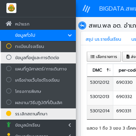
BIGDATA.สพ
หน้าแรก
สพม.พล อต. อำเภ
ข้อมูลทั่วไป
สรุป นร.รายชั้นเรียน
นร
ทะเบียนโรงเรียน
เลือกรายการ
ส่ง
ข้อมูลที่อยู่และการติดต่อ
แผนที่ภูมิศาสตร์/การเดินทาง
DMC
per-cod
เครือข่ายเว็บไซต์โรงเรียน
53012012
690330
โครงการพิเศษ
53012013
690332
ผลงาน/วิธีปฏิบัติที่เป็นเลิศ
53012014
690331
รร.เลิกสถานศึกษา
ข้อมูลนักเรียน
แสดง 1 ถึง 3 ของ 3 เร็คค