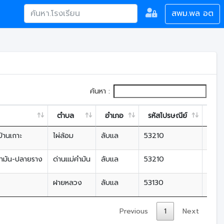
สพม.พล อต
ค้นหา :
ตำบล
อำเภอ
รหัสไปรษณีย์
กลุ่
บ้านเกาะ
ไผ่ล้อม
ลับแล
53210
สหวิ
คำมัน-ปลายราง
ด่านแม่คำมัน
ลับแล
53210
สหวิ
ฝายหลวง
ลับแล
53130
สหวิ
Previous
1
Next