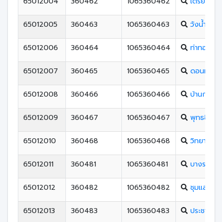
65012004
360462
1065360462
เตรียมอุด
65012005
360463
1065360463
วังน้ำคู้ศึก
65012006
360464
1065360464
ท่าทองพิ
65012007
360465
1065360465
ดอนทองวิ
65012008
360466
1065360466
บ้านกร่าง
65012009
360467
1065360467
พุทธชินรา
65012010
360468
1065360468
วิทยาศาสต
65012011
360481
1065360481
บางระกำวิ
65012012
360482
1065360482
ชุมแสงสงค
65012013
360483
1065360483
ประชาสงเค