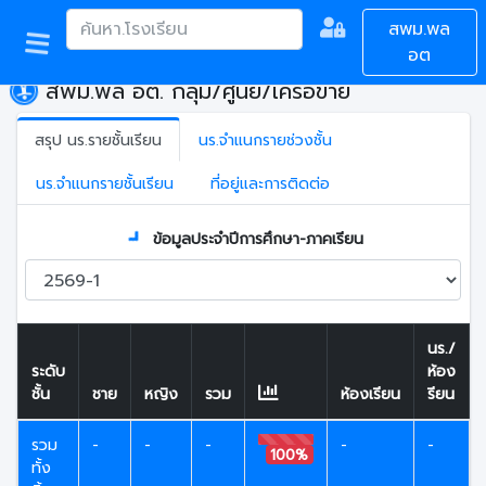
สพม.พล
อต
สพม.พล อต. กลุ่ม/ศูนย์/เครือข่าย
สรุป นร.รายชั้นเรียน
นร.จำแนกรายช่วงชั้น
นร.จำแนกรายชั้นเรียน
ที่อยู่และการติดต่อ
ข้อมูลประจำปีการศึกษา-ภาคเรียน
นร./
ระดับ
ห้อง
ชั้น
ชาย
หญิง
รวม
ห้องเรียน
รียน
รวม
-
-
-
-
-
100%
ทั้ง