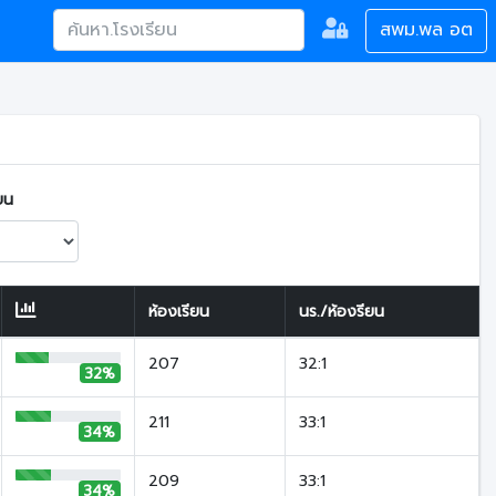
สพม.พล อต
ยน
ห้องเรียน
นร./ห้องรียน
207
32:1
32%
211
33:1
34%
209
33:1
34%