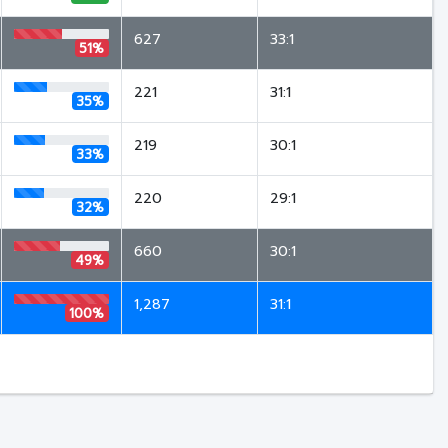
627
33:1
51%
221
31:1
35%
219
30:1
33%
220
29:1
32%
660
30:1
49%
1,287
31:1
100%