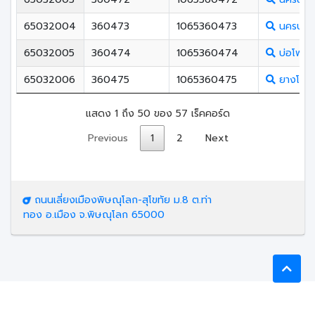
65032004
360473
1065360473
นครบาง
65032005
360474
1065360474
บ่อโพธิ์ว
65032006
360475
1065360475
ยางโกลน
แสดง 1 ถึง 50 ของ 57 เร็คคอร์ด
Previous
1
2
Next
ถนนเลี่ยงเมืองพิษณุโลก-สุโขทัย ม.8 ต.ท่า
ทอง อ.เมือง จ.พิษณุโลก 65000