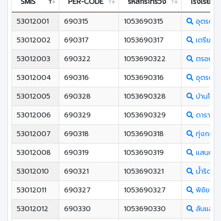
SMIS
PER-CODE
รหัสกระทรวง
โรงเรียน
53012001
690315
1053690315
อุตรดิตถ
53012002
690317
1053690317
เตรียมอุ
53012003
690322
1053690322
ตรอนตรีส
53012004
690316
1053690316
อุตรดิตถ
53012005
690328
1053690328
บ้านโคน
53012006
690329
1053690329
ดาราพิท
53012007
690318
1053690318
ทุ่งกะโล่
53012008
690319
1053690319
แสนตอว
53012010
690321
1053690321
น้ำริดวิ
53012011
690327
1053690327
พิชัย
53012012
690330
1053690330
ลับแลศรี