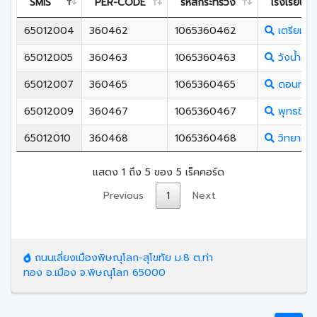
SMIS
PER-CODE
รหัสกระทรวง
โรงเรียน
65012004
360462
1065360462
เตรียมอุ
65012005
360463
1065360463
วังน้ำคู้ศ
65012007
360465
1065360465
ดอนทองว
65012009
360467
1065360467
พุทธชินร
65012010
360468
1065360468
วิทยาศาส
แสดง 1 ถึง 5 ของ 5 เร็คคอร์ด
Previous
1
Next
ถนนเลี่ยงเมืองพิษณุโลก-สุโขทัย ม.8 ต.ท่า
ทอง อ.เมือง จ.พิษณุโลก 65000