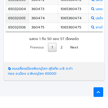
65032004
360473
1065360473
นครบาง
65032005
360474
1065360474
บ่อโพธิ์ว
65032006
360475
1065360475
ยางโกลน
แสดง 1 ถึง 50 ของ 57 เร็คคอร์ด
Previous
1
2
Next
ถนนเลี่ยงเมืองพิษณุโลก-สุโขทัย ม.8 ต.ท่า
ทอง อ.เมือง จ.พิษณุโลก 65000