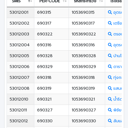
SMIS
PER-CODE
รหัสกระทรวง
โรงเรียน
53012001
690315
1053690315
อุตรดิตถ
53012002
690317
1053690317
เตรียมอุ
53012003
690322
1053690322
ตรอนตรีส
53012004
690316
1053690316
อุตรดิตถ
53012005
690328
1053690328
บ้านโคน
53012006
690329
1053690329
ดาราพิท
53012007
690318
1053690318
ทุ่งกะโล่
53012008
690319
1053690319
แสนตอว
53012010
690321
1053690321
น้ำริดวิ
53012011
690327
1053690327
พิชัย
53012012
690330
1053690330
ลับแลศรี