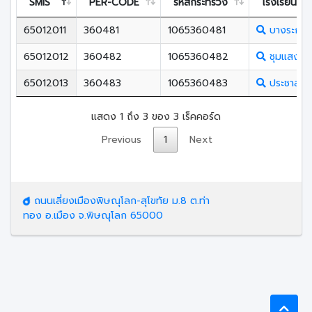
SMIS
PER-CODE
รหัสกระทรวง
โรงเรียน
65012011
360481
1065360481
บางระกำวิ
65012012
360482
1065360482
ชุมแสงสงค
65012013
360483
1065360483
ประชาสงเค
แสดง 1 ถึง 3 ของ 3 เร็คคอร์ด
Previous
1
Next
ถนนเลี่ยงเมืองพิษณุโลก-สุโขทัย ม.8 ต.ท่า
ทอง อ.เมือง จ.พิษณุโลก 65000