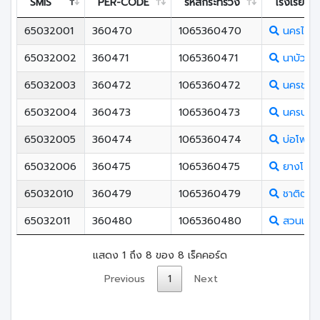
SMIS
PER-CODE
รหัสกระทรวง
โรงเรียน
65032001
360470
1065360470
นครไทย
65032002
360471
1065360471
นาบัววิท
65032003
360472
1065360472
นครชุมพิ
65032004
360473
1065360473
นครบาง
65032005
360474
1065360474
บ่อโพธิ์ว
65032006
360475
1065360475
ยางโกลน
65032010
360479
1065360479
ชาติตระก
65032011
360480
1065360480
สวนเมี่ย
แสดง 1 ถึง 8 ของ 8 เร็คคอร์ด
Previous
1
Next