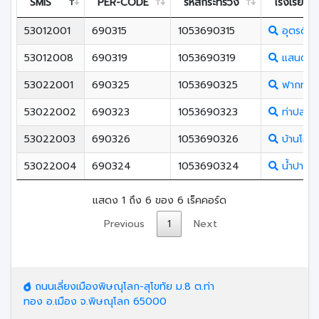
SMIS
PER-CODE
รหัสกระทรวง
โรงเรียน
53012001
690315
1053690315
อุตรดิตถ
53012008
690319
1053690319
แสนตอว
53022001
690325
1053690325
ฟากท่าวิ
53022002
690323
1053690323
ท่าปลาปร
53022003
690326
1053690326
บ้านโคก
53022004
690324
1053690324
น้ำปาดชน
แสดง 1 ถึง 6 ของ 6 เร็คคอร์ด
Previous
1
Next
ถนนเลี่ยงเมืองพิษณุโลก-สุโขทัย ม.8 ต.ท่า
ทอง อ.เมือง จ.พิษณุโลก 65000