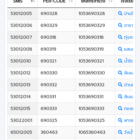
SMIS
PER-CODE
รหัสกระทรวง
โรงเรียน
53012005
690328
1053690328
บ้านโคน
53012006
690329
1053690329
ดาราพิท
53012007
690318
1053690318
ทุ่งกะโล่
53012008
690319
1053690319
แสนตอว
53012010
690321
1053690321
น้ำริดวิ
53012012
690330
1053690330
ลับแลศรี
53012013
690332
1053690332
ด่านแม่ค
53012014
690331
1053690331
ลับแลพิ
53012015
690333
1053690333
ทองแสนข
53022001
690325
1053690325
ฟากท่าว
65012005
360463
1065360463
วังน้ำคู้