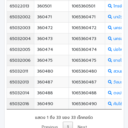
65022013
360501
1065360501
ไทรย้อย
65032002
360471
1065360471
นาบัววิท
65032003
360472
1065360472
นครชุมพิ
65032004
360473
1065360473
นครบาง
65032005
360474
1065360474
บ่อโพธิ์ว
65032006
360475
1065360475
ยางโกลน
65032011
360480
1065360480
สวนเมี่ย
65032013
360487
1065360487
วังมะด่
65032014
360488
1065360488
ดงประค
65032016
360490
1065360490
คันโช้งพ
แสดง 1 ถึง 33 ของ 33 เร็คคอร์ด
Previous
1
Next