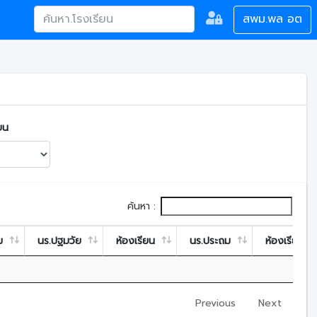
สพม.พล อต
ยน
ค้นหา :
ม
นร.ปฐมวัย
ห้องเรียน
นร.ประถม
ห้องเรียน
Previous
Next