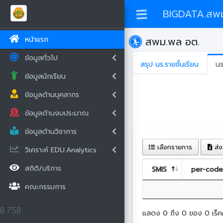
BIGDATA.สพ
หน้าแรก
สพม.พล อต.
ข้อมูลทั่วไป
สรุป นร.รายชั้นเรียน
นร
ข้อมูลนักเรียน
ข้อมูลด้านบุคลากร
ข้อมูลด้านงบประมาณ
ข้อมูลด้านวิชาการ
เลือกรายการ
ส่ง
วิเคราะห์ EDU.Analytics
สถิติ/บริการ
SMIS
per-code
คณะกรรมการ
8.758
แสดง 0 ถึง 0 ของ 0 เร็ค