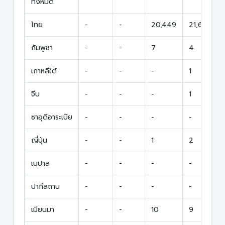
ทั้งหมด
ไทย
-
-
20,449
21,673
กัมพูชา
-
-
7
4
เกาหลีใต้
-
-
-
1
จีน
-
-
-
1
ซาอุดีอาระเบีย
-
-
-
-
ญี่ปุ่น
-
-
1
2
เนปาล
-
-
-
-
ปากีสถาน
-
-
-
-
เมียนมา
-
-
10
9