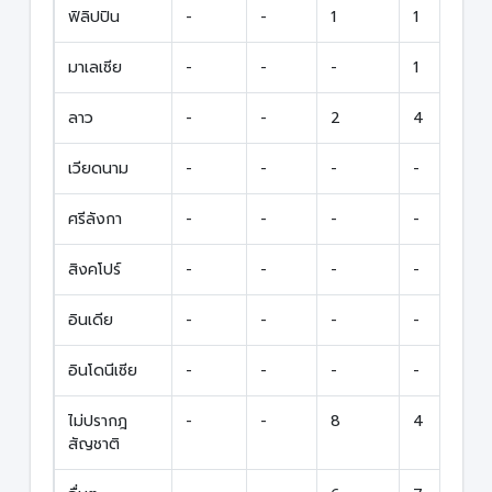
ฟิลิปปิน
-
-
1
1
มาเลเซีย
-
-
-
1
ลาว
-
-
2
4
เวียดนาม
-
-
-
-
ศรีลังกา
-
-
-
-
สิงคโปร์
-
-
-
-
อินเดีย
-
-
-
-
อินโดนีเซีย
-
-
-
-
ไม่ปรากฎ
-
-
8
4
สัญชาติ