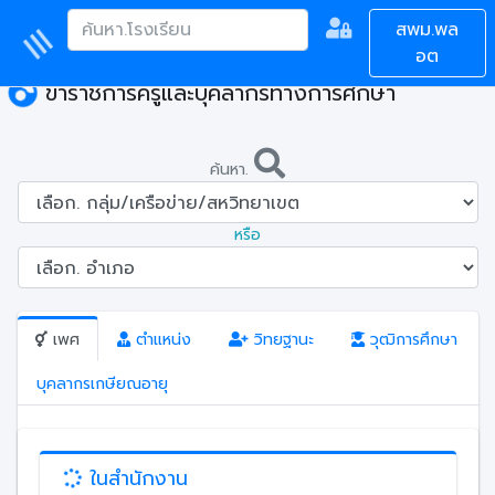
สพม.พล
อต
ข้าราชการครูและบุคลากรทางการศึกษา
ค้นหา.
หรือ
เพศ
ตำแหน่ง
วิทยฐานะ
วุฒิการศึกษา
บุคลากรเกษียณอายุ
ในสำนักงาน