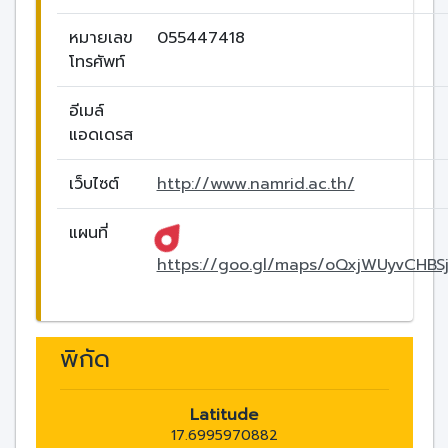
หมายเลข
055447418
โทรศัพท์
อีเมล์
แอดเดรส
เว็บไซต์
http://www.namrid.ac.th/
แผนที่
https://goo.gl/maps/oQxjWUyvCHBS
พิกัด
Latitude
17.6995970882