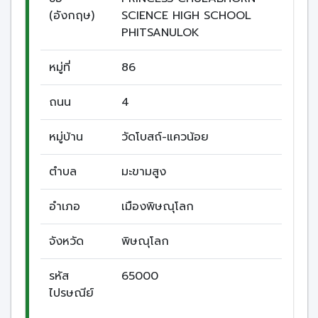
(อังกฤษ)
SCIENCE HIGH SCHOOL
PHITSANULOK
หมู่ที่
86
ถนน
4
หมู่บ้าน
วัดโบสถ์-แควน้อย
ตำบล
มะขามสูง
อำเภอ
เมืองพิษณุโลก
จังหวัด
พิษณุโลก
รหัส
65000
ไปรษณีย์