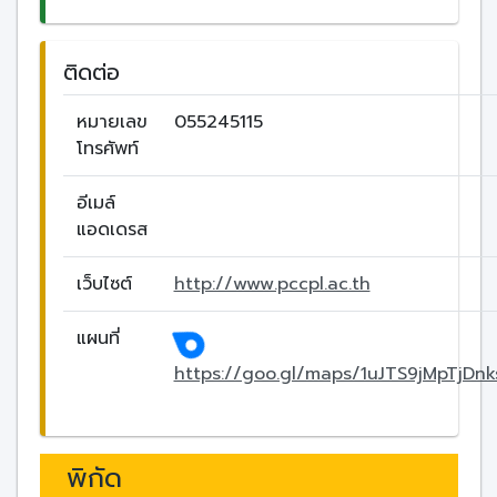
ติดต่อ
หมายเลข
055245115
โทรศัพท์
อีเมล์
แอดเดรส
เว็บไซต์
http://www.pccpl.ac.th
แผนที่
https://goo.gl/maps/1uJTS9jMpTjDnk
พิกัด