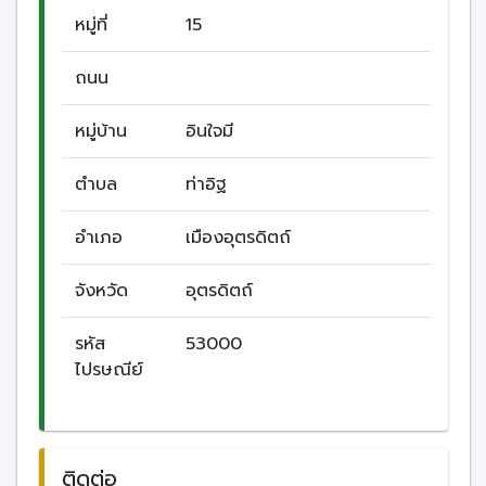
หมู่ที่
15
ถนน
หมู่บ้าน
อินใจมี
ตำบล
ท่าอิฐ
อำเภอ
เมืองอุตรดิตถ์
จังหวัด
อุตรดิตถ์
รหัส
53000
ไปรษณีย์
ติดต่อ