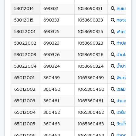
53012014
690331
1053690331
ลับแลพิท
53012015
690333
1053690333
ทองแสนขั
53022001
690325
1053690325
ฟากท่าวิท
53022002
690323
1053690323
ท่าปลาประช
53022003
690326
1053690326
บ้านโคกวิ
53022004
690324
1053690324
น้ำปาดชนูป
65012001
360459
1065360459
พิษณุโลก
65012002
360460
1065360460
เฉลิมขวัญ
65012003
360461
1065360461
จ่านกร้อง
65012004
360462
1065360462
เตรียมอุด
65012005
360463
1065360463
วังน้ำคู้ศึก
65012006
360464
1065360464
ท่าทองพิ