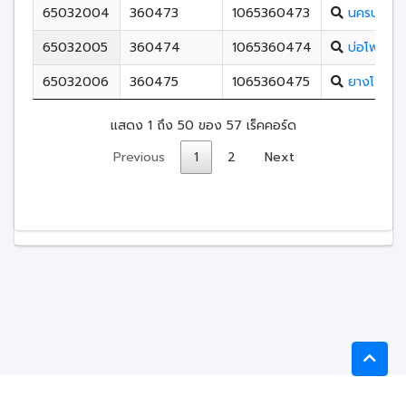
65032004
360473
1065360473
นครบางยา
65032005
360474
1065360474
บ่อโพธิ์วิท
65032006
360475
1065360475
ยางโกลนว
แสดง 1 ถึง 50 ของ 57 เร็คคอร์ด
Previous
1
2
Next