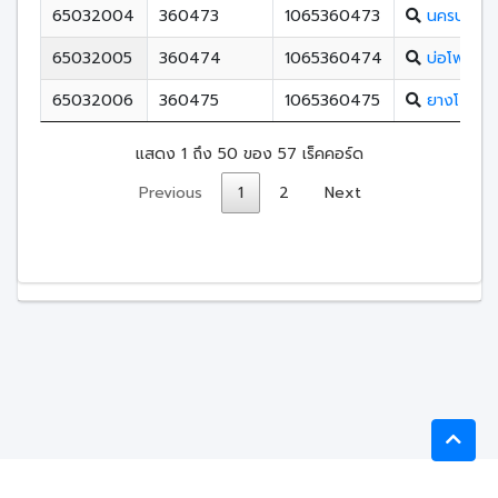
65032004
360473
1065360473
นครบางยา
65032005
360474
1065360474
บ่อโพธิ์วิท
65032006
360475
1065360475
ยางโกลนว
แสดง 1 ถึง 50 ของ 57 เร็คคอร์ด
Previous
1
2
Next