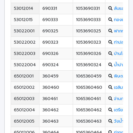
53012014
690331
1053690331
ลับแลพิท
53012015
690333
1053690333
ทองแสนขั
53022001
690325
1053690325
ฟากท่าวิท
53022002
690323
1053690323
ท่าปลาประช
53022003
690326
1053690326
บ้านโคกวิ
53022004
690324
1053690324
น้ำปาดชนูป
65012001
360459
1065360459
พิษณุโลก
65012002
360460
1065360460
เฉลิมขวัญ
65012003
360461
1065360461
จ่านกร้อง
65012004
360462
1065360462
เตรียมอุด
65012005
360463
1065360463
วังน้ำคู้ศึก
65012006
360464
1065360464
ท่าทองพิ